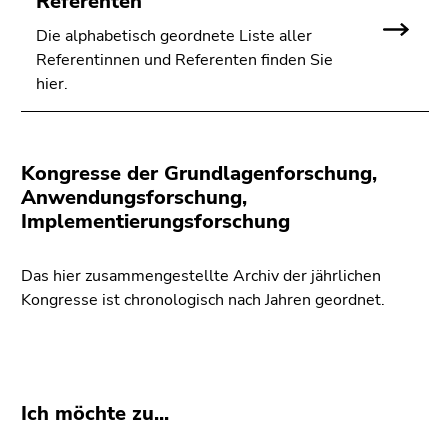
Referenten
bestätigen
Sie diesen
Die alphabetisch geordnete Liste aller
Link.
Referentinnen und Referenten finden Sie
hier.
Beginn
Zum
des
Inhalt
Seitenbereichs:
(Zugriffstaste
Seitenbereiche:
1)
Kongresse der Grundlagenforschung,
Zur
Anwendungsforschung,
Positionsanzeige
Implementierungsforschung
(Zugriffstaste
2)
Das hier zusammengestellte Archiv der jährlichen
Zur
Kongresse ist chronologisch nach Jahren geordnet.
Hauptnavigation
(Zugriffstaste
3)
Zur
Unternavigation
Ich möchte zu...
(Zugriffstaste