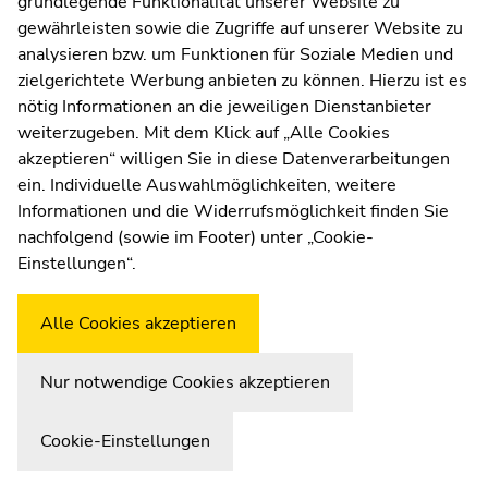
grundlegende Funktionalität unserer Website zu
Moodle
wissenschaftliche Fokus richet sich auf "The Role of
gewährleisten sowie die Zugriffe auf unserer Website zu
UNIGRAZonline
Cognition, Emotion, and Appraisal".
analysieren bzw. um Funktionen für Soziale Medien und
Impressum
zielgerichtete Werbung anbieten zu können. Hierzu ist es
Datenschutzerklärung
nötig Informationen an die jeweiligen Dienstanbieter
Referent:innen
Cookie-Einstellungen
weiterzugeben. Mit dem Klick auf „Alle Cookies
Barrierefreiheitserklärung
akzeptieren“ willigen Sie in diese Datenverarbeitungen
ein. Individuelle Auswahlmöglichkeiten, weitere
Programm
Informationen und die Widerrufsmöglichkeit finden Sie
nachfolgend (sowie im Footer) unter „Cookie-
Wetterstation
Uni Graz
Einstellungen“.
Teilnehmer:innen
Alle Cookies akzeptieren
Nur notwendige Cookies akzeptieren
2008: Religion and Science
Cookie-Einstellungen
11.02. - 13.02.2008