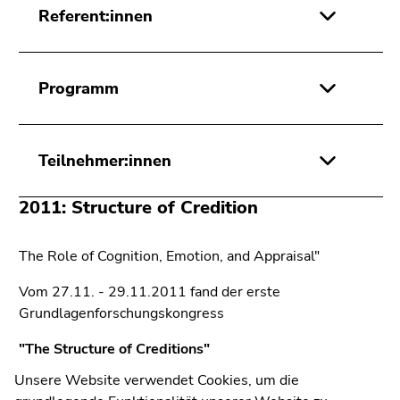
Referent:innen
Programm
Teilnehmer:innen
2011: Structure of Credition
Universität Graz
Universitätsplatz 3
The Role of Cognition, Emotion, and Appraisal"
8010 Graz
Vom 27.11. - 29.11.2011 fand der erste
Grundlagenforschungskongress
"The Structure of Creditions"
Anfahrt und Kontakt
Kommunikation und Öffentlichkeitsarbeit
Unsere Website verwendet Cookies, um die
im Franziskanerkloster in Graz statt. Der