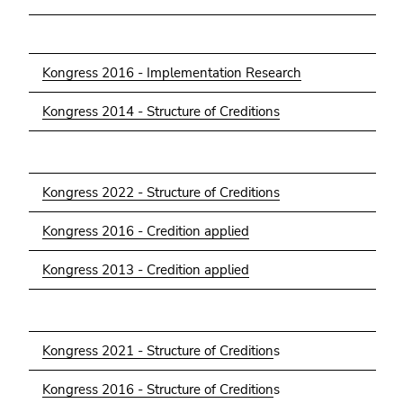
4)
Zu
den
Zusatzinformationen
Kongress 2016 - Implementation Research
(Zugriffstaste
Kongress 2014 - Structure of Creditions
5)
Zu
den
Seiteneinstellungen
Kongress 2022 - Structure of Creditions
(Benutzer/Sprache)
(Zugriffstaste
Kongress 2016 - Credition applied
8)
Zur
Kongress 2013 - Credition applied
Suche
(Zugriffstaste
9)
Kongress 2021 - Structure of Credition
s
Ende
dieses
Kongress 2016 - Structure of Credition
s