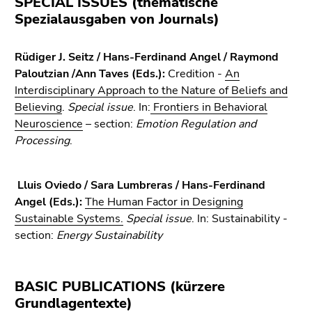
SPECIAL ISSUES (thematische
bestätigen
Spezialausgaben von Journals)
Sie diesen
Link.
Rüdiger J. Seitz / Hans-Ferdinand Angel / Raymond
Beginn
Zum
Paloutzian /Ann Taves (Eds.):
Credition -
An
des
Inhalt
Interdisciplinary Approach to the Nature of Beliefs and
Seitenbereichs:
(Zugriffstaste
Believing
.
Special issue
. In:
Frontiers in Behavioral
Seitenbereiche:
1)
Neuroscience
– section:
Emotion Regulation and
Zur
Processing
.
Positionsanzeige
(Zugriffstaste
2)
Lluis Oviedo / Sara Lumbreras / Hans-Ferdinand
Zur
Angel (Eds.):
The Human Factor in Designing
Hauptnavigation
Sustainable Systems.
Special issue
. In: Sustainability -
(Zugriffstaste
section:
Energy Sustainability
3)
Zur
Unternavigation
BASIC PUBLICATIONS (kürzere
(Zugriffstaste
Grundlagentexte)