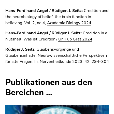
4)
Zu
Hans-Ferdinand Angel / Rüdiger. J. Seitz:
Credition and
den
the neurobiology of belief: the brain function in
Zusatzinformationen
believing. Vol. 2, no 4,
Academia Biology 2024
(Zugriffstaste
5)
Hans-Ferdinand Angel / Rüdiger J. Seitz:
Credition in a
Zu
Nutshell. Was ist Credition?
UniPub Graz 2024
den
Rüdiger J. Seitz:
Glaubensvorgänge und
Seiteneinstellungen
Glaubensinhalte. Neurowissenschaftliche Perspektiven
(Benutzer/Sprache)
für alte Fragen: In:
Nervenheilkunde 2023
; 42: 294–304
(Zugriffstaste
8)
Zur
Publikationen aus den
Suche
(Zugriffstaste
Bereichen ...
9)
Ende
dieses