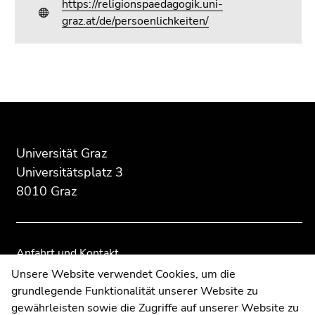
https://religionspaedagogik.uni-
graz.at/de/persoenlichkeiten/
Beginn
Ende
Ende
des
dieses
dieses
Seitenbereichs:
Seitenbereichs.
Seitenbereichs.
Zusatzinformationen:
Zur
Zur
Universität Graz
Übersicht
Übersicht
der
der
Universitätsplatz 3
Seitenbereiche
Seitenbereiche
8010 Graz
Anfahrt und Kontakt
Kommunikation und Öffentlichkeitsarbeit
Unsere Website verwendet Cookies, um die
grundlegende Funktionalität unserer Website zu
Moodle
gewährleisten sowie die Zugriffe auf unserer Website zu
UNIGRAZonline