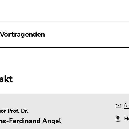
 Vortragenden
akt
fe
or Prof. Dr.
He
ns-Ferdinand Angel