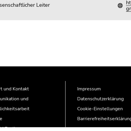
ht
enschaftlicher Leiter
gr
t und Kontakt
Impressum
nikation und
Datenschutzerklärung
lichkeitsarbeit
Cookie-Einstellungen
e
Barrierefreiheitserklärun
AZonline