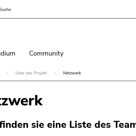
Suche
dium
Community
udium
Community
g
Über das Projekt
Netzwerk
tzwerk
 finden sie eine Liste des Te