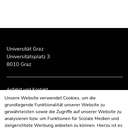
Beginn
Ende
Ende
des
dieses
dieses
Seitenbereichs:
Seitenbereichs.
Seitenbereichs.
Zusatzinformationen:
Zur
Zur
Universität Graz
Übersicht
Übersicht
Universitätsplatz 3
der
der
8010 Graz
Seitenbereiche
Seitenbereiche
Anfahrt und Kontakt
Kommunikation und Öffentlichkeitsarbeit
Unsere Website verwendet Cookies, um die
grundlegende Funktionalität unserer Website zu
Moodle
gewährleisten sowie die Zugriffe auf unserer Website zu
UNIGRAZonline
analysieren bzw. um Funktionen für Soziale Medien und
Impressum
zielgerichtete Werbung anbieten zu können. Hierzu ist es