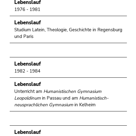
bestätigen
Lebenslauf
Sie diesen
1976 - 1981
Link.
Lebenslauf
Beginn
Zum
Studium Latein, Theologie, Geschichte in Regensburg
des
Inhalt
und Paris
Seitenbereichs:
(Zugriffstaste
Seitenbereiche:
1)
Zur
Lebenslauf
Positionsanzeige
1982 - 1984
(Zugriffstaste
2)
Lebenslauf
Zur
Unterricht am
Humanistischen Gymnasium
Hauptnavigation
Leopoldinum
in Passau und am
Humanistisch-
(Zugriffstaste
neusprachlichen Gymnasium
in Kelheim
3)
Zur
Unternavigation
(Zugriffstaste
Lebenslauf