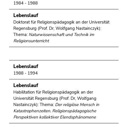
4)
1984 - 1988
Zu
Lebenslauf
den
Zusatzinformationen
Doktorat für Religionspädagogik an der Universität
Regensburg (Prof. Dr, Wolfgang Nastainczyk):
(Zugriffstaste
Thema:
Naturwissenschaft und Technik im
5)
Religionsunterricht
Zu
den
Seiteneinstellungen
(Benutzer/Sprache)
Lebenslauf
(Zugriffstaste
1988 - 1994
8)
Zur
Lebenslauf
Suche
Habilitation für Religionspädagogik an der
(Zugriffstaste
Universität Regensburg (Prof. Dr, Wolfgang
9)
Nastainczyk): Thema:
Der religiöse Mensch in
Katastrophenzeiten. Religionspädagogische
Ende
Perspektiven kollektiver Elendsphänomene
dieses